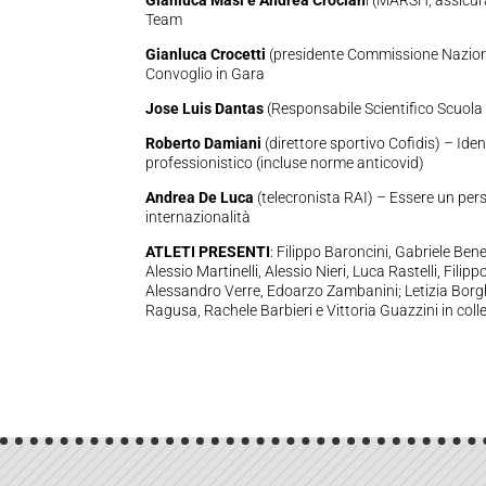
Team
Gianluca Crocetti
(presidente Commissione Nazion
Convoglio in Gara
Jose Luis Dantas
(Responsabile Scientifico Scuola Te
Roberto Damiani
(direttore sportivo Cofidis) – Ide
professionistico (incluse norme anticovid)
Andrea De Luca
(telecronista RAI) – Essere un per
internazionalità
ATLETI PRESENTI
: Filippo Baroncini, Gabriele Ben
Alessio Martinelli, Alessio Nieri, Luca Rastelli, Fili
Alessandro Verre, Edoarzo Zambanini; Letizia Borgh
Ragusa, Rachele Barbieri e Vittoria Guazzini in col