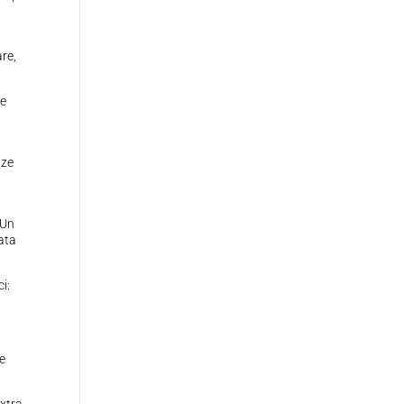
are,
te
nze
 Un
tata
i:
 e
Extra