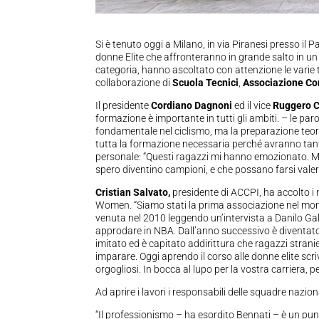
Si è tenuto oggi a Milano, in via Piranesi presso il P
donne Elite che affronteranno in grande salto in u
categoria, hanno ascoltato con attenzione le varie
collaborazione di
Scuola Tecnici
,
Associazione Corr
Il presidente
Cordiano Dagnoni
ed il vice
Ruggero 
formazione è importante in tutti gli ambiti. – le pa
fondamentale nel ciclismo, ma la preparazione teor
tutta la formazione necessaria perché avranno tant
personale: “Questi ragazzi mi hanno emozionato. Molt
spero diventino campioni, e che possano farsi valer
Cristian Salvato,
presidente di ACCPI, ha accolto i 
Women. “Siamo stati la prima associazione nel mondo
venuta nel 2010 leggendo un’intervista a Danilo Gal
approdare in NBA. Dall’anno successivo è diventato
imitato ed è capitato addirittura che ragazzi stranie
imparare. Oggi aprendo il corso alle donne elite s
orgogliosi. In bocca al lupo per la vostra carriera,
Ad aprire i lavori i responsabili delle squadre nazion
“Il professionismo – ha esordito Bennati – è un punto