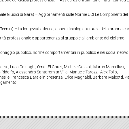
ale Giudici di Gara) – Aggiornamenti sulle Norme UCI Le Componenti del
cnici) – La longevità atletica, aspetti fisiologici a tutela della propria ca
ntità professionale e appartenenza al gruppo e all’ambiente del ciclismo
sonaggio pubblico: norme comportamentali in pubblico e nei social netwo
edetti, Luca Colnaghi, Omar El Gouzi, Michele Gazzoli, Martin Marcellusi,
ppo Ridolfo, Alessandro Santaromita Villa, Manuele Tarozzi, Alex Tolio,
esi e Francesca Barale in presenza; Erica Magnaldi, Barbara Malcotti, Ka
legamento.