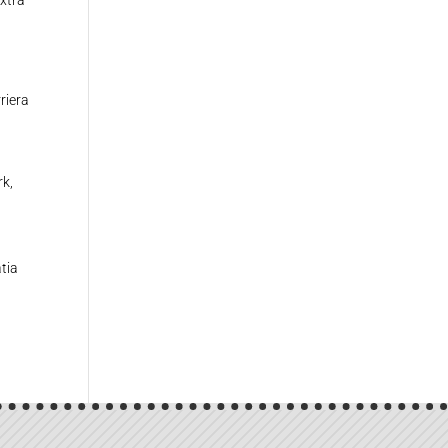
rriera
rk,
tia