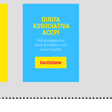
QUOTA
ASSOCIATIVA
ACCPI
Potrai pagare con
carta di credito o con
conto PayPal.
Iscrizione