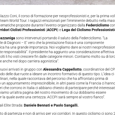
alazzo Coni, il corso di formazione per neoprofessionisti e, per la prima volt
n team World Tour. I ragazzi emozionati per l’imminente debutto nella ma
 tematiche proposte durante l’evento organizzato dalla
Federciclismo
con
idori Ciclisti Professionisti
(
ACCPI
) e
Lega del Ciclismo Professionist
Cazzaniga
sono intervenuti portando il saluto della Federciclismo. “La
role di Dagnoni – E’ vero che la prestazione fisica è una componente
ica ha una grande importanza. Noi vogliamo dare ai nostri neoprofession
e responsabilità”. Il presidente ha aggiunto una considerazione affettiva
i li ho visti crescere fin dalle categorie minori. Contiamo molto su di loro
e anche nel dopo carriera agonistica”.
nuovi arrivati in gruppo con
Alessandra Cappellotto
, coordinatrice del C
 delle due ruote a ideare un incontro formativo di questo tipo. L’idea ci
linari, nella quale raccontava del percorso che ha affrontato prima di
 un appuntamento imprescindibile, in altri paesi come la Francia ci hann
ri che corrono in Italia ci abbiano chiesto di partecipare perchè interessat
criviamo un’altra pagina del nostro movimento di cui dobbiamo essere
 per la quale avete una certezza: ACCPI sarà sempre al vostro fianco”.
ali Elite Strada:
Daniele Bennati e Paolo Sangalli.
 di partenza e non di arrivo per voi corridori. In questo ciclismo ci sono 2