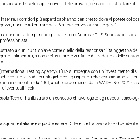
anno aiutare. Dovete capire dove potete arrivare, cercando di sfruttare al
nserire. I corridori più esperti capiranno ben presto dove vi potete colloc
ragazze, riuscire ad entrare nelle 6 atlete convocate per le gare”.
a partire dagli adempimenti giornalieri con Adams e TUE. Sono state tratta
l professionista.
lustrato alcuni punti chiave come quello della responsabilità oggettiva del
gratori alimentari, a come effettuare le verifiche di prodotto e delle sosta
e.
(International Testing Agency). L’ITA si impegna con un investimento di 9
 anche contro le frodi tecnologiche con gli ispettori che scansionano le bici.
 che non è consentito dall’UCI, anche se permesso dalla WADA. Nel 2021 è s
i eventuali illeciti.
uola Tecnici, ha illustrato un concetto chiave legato agli aspetti psicologic
a squadre italiane e squadre estere. Differenze tra lavoratore dipendente
zione dei ciclisti professionisti) – Assicurazioni Sanitarie Intra Team ed 