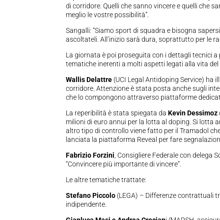
di corridore. Quelli che sanno vincere e quelli che s
meglio le vostre possibilità”.
Sangalli: “Siamo sport di squadra e bisogna sapersi i
ascoltateli. All’inizio sarà dura, soprattutto per le 
La giornata è poi proseguita con i dettagli tecnici 
tematiche inerenti a molti aspetti legati alla vita de
Wallis Delattre
(UCI Legal Antidoping Service) ha il
corridore. Attenzione è stata posta anche sugli inte
che lo compongono attraverso piattaforme dedicat
La reperibilità è stata spiegata da
Kevin Dessimoz
milioni di euro annui per la lotta al doping. Si lotta
altro tipo di controllo viene fatto per il Tramadol
lanciata la piattaforma Reveal per fare segnalazioni d
Fabrizio Forzini
, Consigliere Federale con delega Sc
“Convincere più importante di vincere”.
Le altre tematiche trattate:
Stefano Piccolo
(LEGA) – Differenze contrattuali tr
indipendente.
Gianluca Masi e Andrea Crocian
i (MARSH, assicura