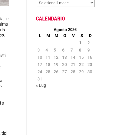
ARCHIVIO
NEWS
CALENDARIO
a, le
ssima
 la
Agosto 2026
ico
.
L
M
M
G
V
S
D
1
2
3
4
5
6
7
8
9
isti
10
11
12
13
14
15
16
17
18
19
20
21
22
23
,
24
25
26
27
28
29
30
31
PA
« Lug
 è
o
i a
 tipi