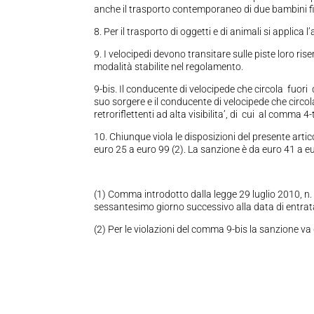
anche il trasporto contemporaneo di due bambini fin
8. Per il trasporto di oggetti e di animali si applica l’
9. I velocipedi devono transitare sulle piste loro rise
modalità stabilite nel regolamento.
9-bis. Il conducente di velocipede che circola fuor
suo sorgere e il conducente di velocipede che circo
retroriflettenti ad alta visibilita’, di cui al comma 4-
10. Chiunque viola le disposizioni del presente ar
euro 25 a euro 99 (2). La sanzione è da euro 41 a eu
(1) Comma introdotto dalla legge 29 luglio 2010, n. 1
sessantesimo giorno successivo alla data di entrata 
(2) Per le violazioni del comma 9-bis la sanzione va