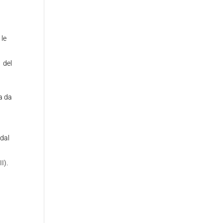
 le
a del
a da
 dal
I).