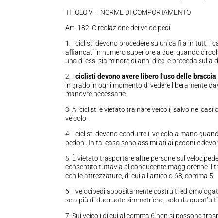
TITOLO V – NORME DI COMPORTAMENTO
Art. 182. Circolazione dei velocipedi.
1. I ciclisti devono procedere su unica fila in tutti i
affiancati in numero superiore a due; quando circol
uno di essi sia minore di anni dieci e proceda sulla d
2.
I ciclisti devono avere libero l’uso delle braccia
in grado in ogni momento di vedere liberamente davan
manovre necessarie.
3. Ai ciclisti è vietato trainare veicoli, salvo nei ca
veicolo.
4. I ciclisti devono condurre il veicolo a mano quando,
pedoni. In tal caso sono assimilati ai pedoni e de
5. È vietato trasportare altre persone sul velocipe
consentito tuttavia al conducente maggiorenne il t
con le attrezzature, di cui all’articolo 68, comma 5.
6. I velocipedi appositamente costruiti ed omologati
se a più di due ruote simmetriche, solo da quest’ult
7. Sui veicoli di cui al comma 6 non si possono tra