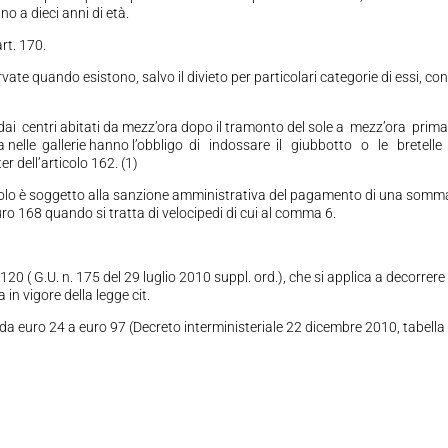
o a dieci anni di età.
art. 170.
rvate quando esistono, salvo il divieto per particolari categorie di essi, con
i dai centri abitati da mezz’ora dopo il tramonto del sole a mezz’ora prim
la nelle gallerie hanno l’obbligo di indossare il giubbotto o le bretelle
ter dell’articolo 162. (1)
ticolo è soggetto alla sanzione amministrativa del pagamento di una somm
ro 168 quando si tratta di velocipedi di cui al comma 6.
20 ( G.U. n. 175 del 29 luglio 2010 suppl. ord.), che si applica a decorrere
in vigore della legge cit.
 da euro 24 a euro 97 (Decreto interministeriale 22 dicembre 2010, tabella I