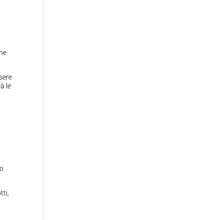
che
sere
à le
to
tti,