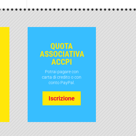
QUOTA
ASSOCIATIVA
ACCPI
Potrai pagare con
carta di credito o con
conto PayPal.
Iscrizione