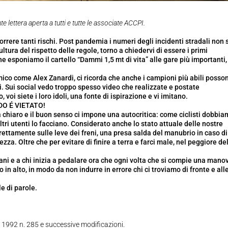
e lettera aperta a tutti e tutte le associate ACCPI.
orrere tanti rischi. Post pandemia i numeri degli incidenti stradali non
ultura del rispetto delle regole, torno a chiedervi di essere i primi
e esponiamo il cartello “Dammi 1,5 mt di vita” alle gare più importanti,
co come Alex Zanardi, ci ricorda che anche i campioni più abili posso
tali. Sui social vedo troppo spesso video che realizzate e postate
, voi siete i loro idoli, una fonte di ispirazione e vi imitano.
O É VIETATO!
rla chiaro e il buon senso ci impone una autocritica: come ciclisti dobbi
altri utenti lo facciano. Considerato anche lo stato attuale delle nostre
ttamente sulle leve dei freni, una presa salda del manubrio in caso di
zza. Oltre che per evitare di finire a terra e farci male, nel peggiore de
ani e a chi inizia a pedalare ora che ogni volta che si compie una manov
in alto, in modo da non indurre in errore chi ci troviamo di fronte e all
e di parole.
le 1992 n. 285 e successive modificazioni.