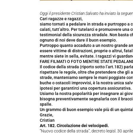
Oggi il presidente Cristian Salvato ha inviato la seguent
Cari ragazze e ragazzi,
siamo tornati a pedalare in strada e purtroppo a c
calati, tutt’altro. Per tutelarci e promuovere una c
testimonial della sicurezza stradale. Non basta ch
ognuno di noi deve dare il buon esempio.
Purtroppo quanto accaduto a un nostro grande ami
essere vittime di distrazioni, proprie o altrui, fa
mentre siete in sella, evitate. I ragazzi vi guardano
FARE FILMATI O FOTO MENTRE STATE PEDALAND
Il codice della strada (riporto sotto l’art.182) pa
rispettare le regole, oltre che pretendere che gli 
strade, manteniamo sempre le mani poggiate corre
buche o ostacoli improvvisi, è la nostra unica salve
ipotesi per garantirci una copertura assicurativa.
Usiamo la nostra popolarità per insegnare ai giov
bisogna preventivamente segnalarla con il braccio 
spalle.
Un grammo di buon esempio vale più di un quintal
Grazie,
Cristian
Art. 182. Circolazione dei velocipedi.
“Nuovo codice della strada”, decreto legisl. 30 apri