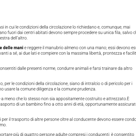
 casi in cui le condizioni della circolazione lo richiedano e, comunque, mai
ano fuori dai centri abitati devono sempre procedere su unica fila, salvo 
estra dell’altro.
 e delle mani
e reggere il manubrio almeno con una mano; essi devono es
ti a sé, ai due lati e compiere con la massima libertà, prontezza e facilit
si consentiti dalle presenti norme, condurre animali e farsi trainare da altro
 per le condizioni della circolazione, siano di intralcio o di pericolo per i
vono usare la comune diligenza e la comune prudenza.
de a meno che lo stesso non sia appositamente costruito e attrezzato.È
rasporto di un bambino fino a otto anni di età, opportunamente assicura
 per il trasporto di altre persone oltre al conducente devono essere condo
imo.
sportare più di quattro persone adulte compresi i conducenti; è consentito