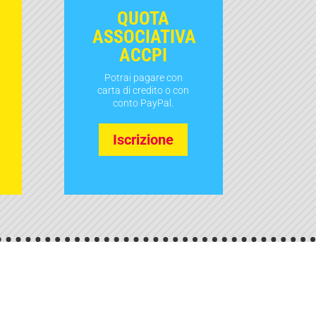
QUOTA
ASSOCIATIVA
ACCPI
Potrai pagare con
carta di credito o con
conto PayPal.
Iscrizione