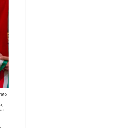
orato
o,
iva
l