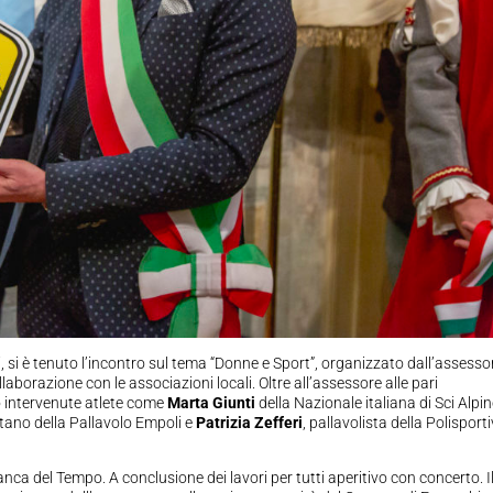
 si è tenuto l’incontro sul tema “Donne e Sport”, organizzato dall’assess
aborazione con le associazioni locali. Oltre all’assessore alle pari
no intervenute atlete come
Marta Giunti
della Nazionale italiana di Sci Alpin
itano della Pallavolo Empoli e
Patrizia Zefferi
, pallavolista della Polisport
ca del Tempo. A conclusione dei lavori per tutti aperitivo con concerto. I