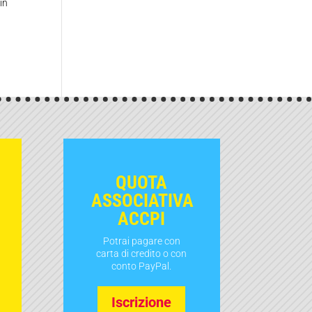
in
QUOTA
ASSOCIATIVA
ACCPI
Potrai pagare con
carta di credito o con
conto PayPal.
Iscrizione