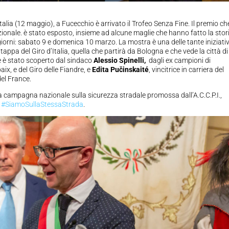
d’Italia (12 maggio), a Fucecchio è arrivato il Trofeo Senza Fine. Il premio ch
zionale. è stato esposto, insieme ad alcune maglie che hanno fatto la stor
giorni: sabato 9 e domenica 10 marzo. La mostra è una delle tante iniziati
appa del Giro d’Italia, quella che partirà da Bologna e che vede la città di
e è stato scoperto dal sindaco
Alessio Spinelli,
dagli ex campioni di
ix, e del Giro delle Fiandre, e
Edita Pučinskaité
, vincitrice in carriera del
del France.
la campagna nazionale sulla sicurezza stradale promossa dall’A.C.C.P.I.,
,
#SiamoSullaStessaStrada
.