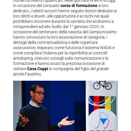
numerosi relatori qualificati. Nelle giornate di ieri e di oggi,
in occasione del consueto
corso di formazione
a loro
dedicato, i talenti azzurri hanno seguito lezioni dedicate ai
loro diritti e doveri, alle opportunità e ai rischi nei quali
potrebbero incorrere durante la carriera che andranno a
intraprendere ad alto livello dal 1° gennaio 2020. In
occasione del centenario della nascita del Campionissimo
hanno conosciuto la loro associazione di categoria, i
dettagli della contrattualistica e delle coperture
assicurative, imparato come funziona il sistema WADA e
come compilare l’Adams per la reperibilità ai controlli
antidoping, ricevuto consigli sulla comunicazione e la
formazione e hanno avuto la preziosa occasione di
visitare
Casa Coppi
in compagnia del figlio del
grande
airone
Faustino.