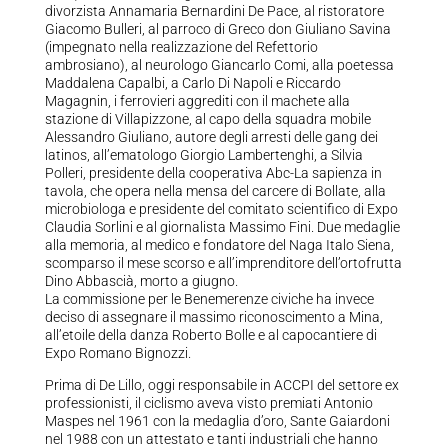
divorzista Annamaria Bernardini De Pace, al ristoratore
Giacomo Bulleri, al parroco di Greco don Giuliano Savina
(impegnato nella realizzazione del Refettorio
ambrosiano), al neurologo Giancarlo Comi, alla poetessa
Maddalena Capalbi, a Carlo Di Napoli e Riccardo
Magagnin, i ferrovieri aggrediti con il machete alla
stazione di Villapizzone, al capo della squadra mobile
Alessandro Giuliano, autore degli arresti delle gang dei
latinos, all’ematologo Giorgio Lambertenghi, a Silvia
Polleri, presidente della cooperativa Abc-La sapienza in
tavola, che opera nella mensa del carcere di Bollate, alla
microbiologa e presidente del comitato scientifico di Expo
Claudia Sorlini e al giornalista Massimo Fini. Due medaglie
alla memoria, al medico e fondatore del Naga Italo Siena,
scomparso il mese scorso e all’imprenditore dell’ortofrutta
Dino Abbascià, morto a giugno.
La commissione per le Benemerenze civiche ha invece
deciso di assegnare il massimo riconoscimento a Mina,
all’etoile della danza Roberto Bolle e al capocantiere di
Expo Romano Bignozzi.
Prima di De Lillo, oggi responsabile in ACCPI del settore ex
professionisti, il ciclismo aveva visto premiati Antonio
Maspes nel 1961 con la medaglia d’oro, Sante Gaiardoni
nel 1988 con un attestato e tanti industriali che hanno