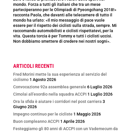
mondo. F
orza a tutti gli italiani che tra un mese
parteciperanno per le Olimpiadi di Pyeongchang 2018!
»
racconta Paola, che davanti alle telecamere di tutto il
mondo ha urlato: «Il mio messaggio di pace vuole
essere per il rispetto dei ciclisti sulla strada, sempre. Mi
raccomando automobilisti e ciclisti rispettatevi, per la
vita. Questa torcia è per Tommy e tutti i ciclisti uccisi.
Non dobbiamo smettere di credere nei nostri sogni».
ARTICOLI RECENTI
Fred Morini mette la sua esperienza al servizio del
ciclismo
1 Agosto 2026
Convocazione 92a assemblea generale
6 Luglio 2026
Cimolai all’esordio nella squadra ACCPI
1 Luglio 2026
Ora la sfida è aiutare i corridori nel post carriera
3
Giugno 2026
Impegno continuo per le cicliste
1 Maggio 2026
Buon compleanno ACCPI
1 Aprile 2026
Festeggiamo gli 80 anni di ACCPI con un Vademecum da