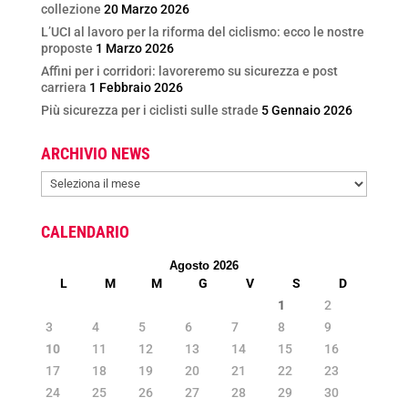
collezione
20 Marzo 2026
L’UCI al lavoro per la riforma del ciclismo: ecco le nostre
proposte
1 Marzo 2026
Affini per i corridori: lavoreremo su sicurezza e post
carriera
1 Febbraio 2026
Più sicurezza per i ciclisti sulle strade
5 Gennaio 2026
ARCHIVIO NEWS
ARCHIVIO
NEWS
CALENDARIO
Agosto 2026
L
M
M
G
V
S
D
1
2
3
4
5
6
7
8
9
10
11
12
13
14
15
16
17
18
19
20
21
22
23
24
25
26
27
28
29
30