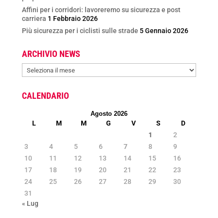
Affini per i corridori: lavoreremo su sicurezza e post
carriera
1 Febbraio 2026
Più sicurezza per i ciclisti sulle strade
5 Gennaio 2026
ARCHIVIO NEWS
ARCHIVIO
NEWS
CALENDARIO
Agosto 2026
L
M
M
G
V
S
D
1
2
3
4
5
6
7
8
9
10
11
12
13
14
15
16
17
18
19
20
21
22
23
24
25
26
27
28
29
30
31
« Lug