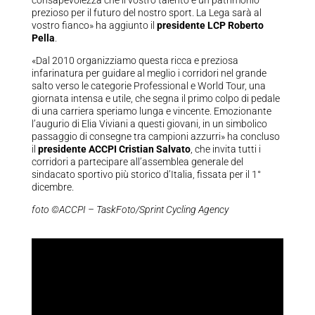
prezioso per il futuro del nostro sport. La Lega sarà al
vostro fianco» ha aggiunto il
presidente LCP Roberto
Pella
.
«Dal 2010 organizziamo questa ricca e preziosa
infarinatura per guidare al meglio i corridori nel grande
salto verso le categorie Professional e World Tour, una
giornata intensa e utile, che segna il primo colpo di pedale
di una carriera speriamo lunga e vincente. Emozionante
l’augurio di Elia Viviani a questi giovani, in un simbolico
passaggio di consegne tra campioni azzurri» ha concluso
il
presidente ACCPI Cristian Salvato
, che invita tutti i
corridori a partecipare all’assemblea generale del
sindacato sportivo più storico d’Italia, fissata per il 1°
dicembre.
foto ©ACCPI – TaskFoto/Sprint Cycling Agency