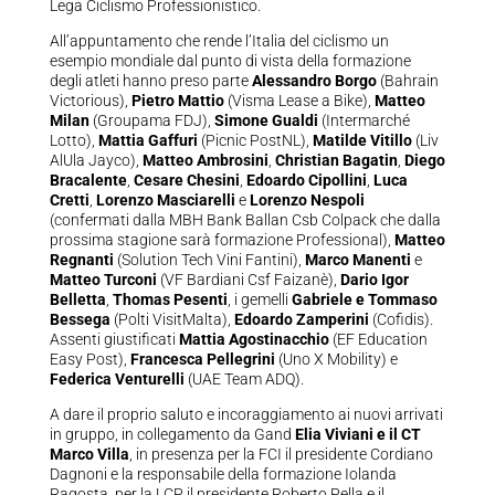
Lega Ciclismo Professionistico.
All’appuntamento che rende l’Italia del ciclismo un
esempio mondiale dal punto di vista della formazione
degli atleti hanno preso parte
Alessandro Borgo
(Bahrain
Victorious),
Pietro Mattio
(Visma Lease a Bike),
Matteo
Milan
(Groupama FDJ),
Simone Gualdi
(Intermarché
Lotto),
Mattia Gaffuri
(Picnic PostNL),
Matilde Vitillo
(Liv
AlUla Jayco),
Matteo Ambrosini
,
Christian Bagatin
,
Diego
Bracalente
,
Cesare Chesini
,
Edoardo Cipollini
,
Luca
Cretti
,
Lorenzo Masciarelli
e
Lorenzo Nespoli
(confermati dalla MBH Bank Ballan Csb Colpack che dalla
prossima stagione sarà formazione Professional),
Matteo
Regnanti
(Solution Tech Vini Fantini),
Marco Manenti
e
Matteo Turconi
(VF Bardiani Csf Faizanè),
Dario Igor
Belletta
,
Thomas Pesenti
, i gemelli
Gabriele e Tommaso
Bessega
(Polti VisitMalta),
Edoardo Zamperini
(Cofidis).
Assenti giustificati
Mattia Agostinacchio
(EF Education
Easy Post),
Francesca Pellegrini
(Uno X Mobility) e
Federica Venturelli
(UAE Team ADQ).
A dare il proprio saluto e incoraggiamento ai nuovi arrivati
in gruppo, in collegamento da Gand
Elia Viviani e il CT
Marco Villa
, in presenza per la FCI il presidente Cordiano
Dagnoni e la responsabile della formazione Iolanda
Ragosta, per la LCP il presidente Roberto Pella e il