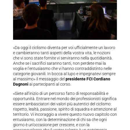
«Da oggi il ciclismo diventa per voi ufficialmente un lavoro
e cambieranno tanti aspetti della vostra vita, le nozioni
che vi sono state fornite vi serviranno nella quotidianità.
Anche se i sacrifici saranno tanti, non perdete mai la
voglia e l’entusiasmo che vi hanno contraddistinto nelle
categorie giovanili. In bocca al lupo e impegnatevi sempre
al massimo» il messaggio del
presidente FCI Cordiano
Dagnoni
ai partecipanti al corso.
«Siete all’inizio di un percorso fatto di responsabilità e
opportunità. Entrare nel mondo dei professionisti significa
essere ambasciatori dei valori più autentici del ciclismo:
rispetto, lealtà, passione, spirito di squadra e attenzione al
territorio. Vi incoraggio a vivere questo nuovo capitolo con
entusiasmo, con la determinazione di chi sa che ogni
giorno è un’occasione per crescere, e con la
consapevolezza che il vostro talento è un patrimonio