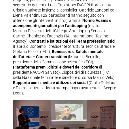
segretario generale Luca Papini, per l’ACCPI il presidente
Cristian Salvato insieme ai consiglieri Gabriele Landoni ed
Elena Valentini. I 22 partecipanti hanno seguito con
attenzione gli interventi in programma:
Norme Adams e
adempimenti giornalieri per l’antidoping
(relatori:
Martino Pezzetta dell’UCI Legal Anti-doping Service e
Carmel Chabloz dell’agenzia ITA, International Testing
Agency),
Contratti e istituzioni dei Team professionistici
(Fabrizio Bontempi, presidente Struttura Tecnica Strada e
Stefano Piccolo, FCI),
Benessere e Salute mentale
dell’atleta – Career transition
(Maurizio Bertollo,
presidente della Commissione scientifica FCI),
Piattaforma premi, diritti e doveri del corridore
(il
presidente ACCPI Salvato), Dispositivi di sicurezza (il CT
della Nazionale femminile e direttore di corsa Marco Velo),
Rapporto con i media e utilizzo dei social
(Giulia De Maio
e Pietro Illarietti, addetti stampa rispettivamente di Accpi e
Lega).