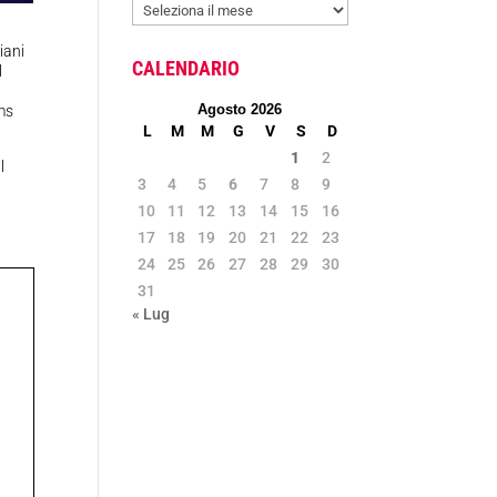
ARCHIVIO
NEWS
iani
CALENDARIO
l
Agosto 2026
ams
L
M
M
G
V
S
D
1
2
l
3
4
5
6
7
8
9
10
11
12
13
14
15
16
17
18
19
20
21
22
23
24
25
26
27
28
29
30
31
« Lug