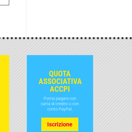
QUOTA
ASSOCIATIVA
ACCPI
Potrai pagare con
carta di credito o con
conto PayPal.
Iscrizione