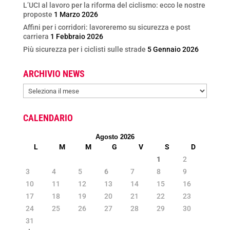
L’UCI al lavoro per la riforma del ciclismo: ecco le nostre
proposte
1 Marzo 2026
Affini per i corridori: lavoreremo su sicurezza e post
carriera
1 Febbraio 2026
Più sicurezza per i ciclisti sulle strade
5 Gennaio 2026
ARCHIVIO NEWS
ARCHIVIO
NEWS
CALENDARIO
Agosto 2026
L
M
M
G
V
S
D
1
2
3
4
5
6
7
8
9
10
11
12
13
14
15
16
17
18
19
20
21
22
23
24
25
26
27
28
29
30
31