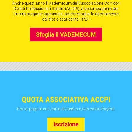
Anche quest’anno il Vademecum dell’Associazione Corridori
Ciclisti Professionisti Italiani (ACCPI) vi accompagnerà per
l’intera stagione agonistica, potete sfogliarlo direttamente
dal sito o scaricarne il PDF.
Sfoglia il VADEMECUM
QUOTA ASSOCIATIVA ACCPI
Potrai pagare con carta di credito o con conto PayPal.
Iscrizione