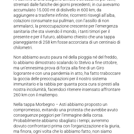
stremati dalle fatiche dei giorni precedenti, in cui avevamo
accumulato 15.000 mt di dislivello in 600 km, da
aggiungere a trasferte infinite, ricorrenti risvegli all’alba,
colazioni consumate sui pullman, con l’assillo di non
ammalarci, la preoccupazione crescente per l’emergenza
sanitaria che sta vivendo il mondo, i tanti timori per il
presente e per il futuro, abbiamo chiesto che una tappa
pianeggiante di 258 km fosse accorciata di un centinaio di
chilometri.
Non abbiamo avuto paura né della pioggia né del freddo,
lo abbiamo dimostrato scalando lo Stelvio a fine ottobre,
ma un’ennesima prova di forza alla fine di un Giro
logorante e con una pandemia in atto, ha fatto traboccare
la goccia delle preoccupazioni per il nostro sistema
immunitario e la rabbia per quanta poca cura si presti alla
nostra incolumità, facendoci ritenere insensato affrontare
260 km con il maltempo.
Nella tappa Morbegno – Asti abbiamo proposto un
compromesso, evitando una protesta che avrebbe avuto
conseguenze peggiori per l’immagine della corsa.
Probabilmente abbiamo sbagliato i tempi, avremmo
dovuto confrontarci prima con l’organizzazione e la giuria,
ma finora, ogni volta che lo abbiamo fatto, non siamo