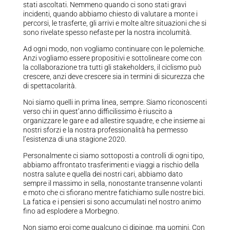
stati ascoltati. Nemmeno quando ci sono stati gravi
incidenti, quando abbiamo chiesto di valutare a monte i
percorsi, le trasferte, gli arrivi e molte altre situazioni che si
sono rivelate spesso nefaste per la nostra incolumità.
Ad ogni modo, non vogliamo continuare con le polemiche.
Anzi vogliamo essere propositivi e sottolineare come con
la collaborazione tra tutti gli stakeholders, il ciclismo può
crescere, anzi deve crescere sia in termini di sicurezza che
di spettacolarità.
Noi siamo quelli in prima linea, sempre. Siamo riconoscenti
verso chi in quest’anno difficilissimo è riuscito a
organizzare le gare e ad allestire squadre, e che insieme ai
nostri sforzi e la nostra professionalità ha permesso
l’esistenza di una stagione 2020.
Personalmente ci siamo sottoposti a controlli di ogni tipo,
abbiamo affrontato trasferimenti e viaggi a rischio della
nostra salute e quella dei nostri cari, abbiamo dato
sempre il massimo in sella, nonostante transenne volanti
e moto che ci sfiorano mentre fatichiamo sulle nostre bici.
La fatica e i pensieri si sono accumulati nel nostro animo
fino ad esplodere a Morbegno.
Non siamo eroi come qualcuno ci dipinge, ma uomini. Con