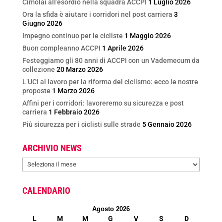
Cimolai all’esordio nella squadra ACCPI
1 Luglio 2026
Ora la sfida è aiutare i corridori nel post carriera
3
Giugno 2026
Impegno continuo per le cicliste
1 Maggio 2026
Buon compleanno ACCPI
1 Aprile 2026
Festeggiamo gli 80 anni di ACCPI con un Vademecum da
collezione
20 Marzo 2026
L’UCI al lavoro per la riforma del ciclismo: ecco le nostre
proposte
1 Marzo 2026
Affini per i corridori: lavoreremo su sicurezza e post
carriera
1 Febbraio 2026
Più sicurezza per i ciclisti sulle strade
5 Gennaio 2026
ARCHIVIO NEWS
ARCHIVIO
NEWS
CALENDARIO
Agosto 2026
L
M
M
G
V
S
D