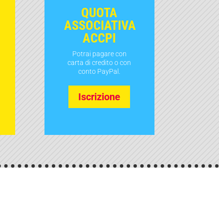
QUOTA
ASSOCIATIVA
ACCPI
Potrai pagare con
carta di credito o con
conto PayPal.
Iscrizione