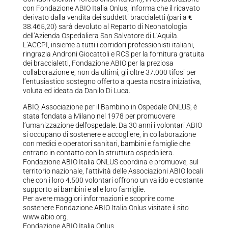
con Fondazione ABIO Italia Onlus, informa che il ricavato
derivato dalla vendita dei suddetti braccialetti (pari a €
38.465,20) sarà devoluto al Reparto di Neonatologia
dell’Azienda Ospedaliera San Salvatore di L’Aquila.
L’ACCPI, insieme a tutti i corridori professionisti italiani,
ringrazia Androni Giocattoli e RCS per la fornitura gratuita
dei braccialetti, Fondazione ABIO per la preziosa
collaborazione e, non da ultimi, gli oltre 37.000 tifosi per
l’entusiastico sostegno offerto a questa nostra iniziativa,
voluta ed ideata da Danilo Di Luca.
ABIO, Associazione per il Bambino in Ospedale ONLUS, è
stata fondata a Milano nel 1978 per promuovere
l’umanizzazione dell’ospedale. Da 30 anni i volontari ABIO
si occupano di sostenere e accogliere, in collaborazione
con medici e operatori sanitari, bambini e famiglie che
entrano in contatto con la struttura ospedaliera.
Fondazione ABIO Italia ONLUS coordina e promuove, sul
territorio nazionale, l’attività delle Associazioni ABIO locali
che con i loro 4.500 volontari offrono un valido e costante
supporto ai bambini e alle loro famiglie.
Per avere maggiori informazioni e scoprire come
sostenere Fondazione ABIO Italia Onlus visitate il sito
www.abio.org.
Fondazione ABIO Italia Onlus