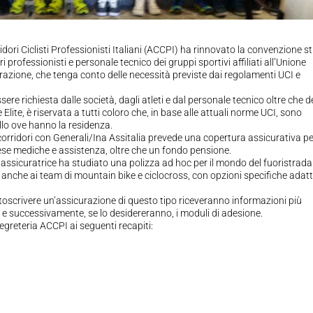
ori Ciclisti Professionisti Italiani (ACCPI) ha rinnovato la convenzione st
 professionisti e personale tecnico dei gruppi sportivi affiliati all’Unione
curazione, che tenga conto delle necessità previste dai regolamenti UCI e
e richiesta dalle società, dagli atleti e dal personale tecnico oltre che d
lite, è riservata a tutti coloro che, in base alle attuali norme UCI, sono
llo ove hanno la residenza.
orridori con Generali/Ina Assitalia prevede una copertura assicurativa p
, spese mediche e assistenza, oltre che un fondo pensione.
ia assicuratrice ha studiato una polizza ad hoc per il mondo del fuoristrada
 anche ai team di mountain bike e ciclocross, con opzioni specifiche adat
ttoscrivere un’assicurazione di questo tipo riceveranno informazioni più
a e successivamente, se lo desidereranno, i moduli di adesione.
Segreteria ACCPI ai seguenti recapiti: