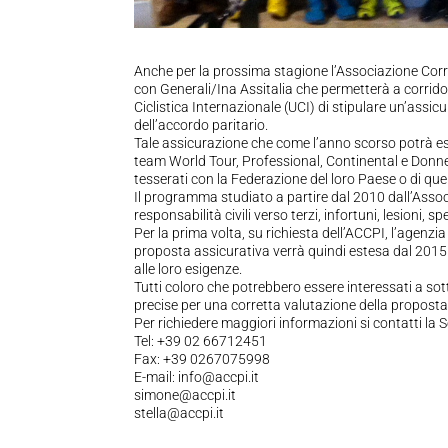
Anche per la prossima stagione l’Associazione Corrid
con Generali/Ina Assitalia che permetterà a corridori
Ciclistica Internazionale (UCI) di stipulare un’assi
dell’accordo paritario.
Tale assicurazione che come l’anno scorso potrà esser
team World Tour, Professional, Continental e Donne E
tesserati con la Federazione del loro Paese o di que
Il programma studiato a partire dal 2010 dall’Assoc
responsabilità civili verso terzi, infortuni, lesioni
Per la prima volta, su richiesta dell’ACCPI, l’agenz
proposta assicurativa verrà quindi estesa dal 2015
alle loro esigenze.
Tutti coloro che potrebbero essere interessati a so
precise per una corretta valutazione della propost
Per richiedere maggiori informazioni si contatti la 
Tel: +39 02 66712451
Fax: +39 0267075998
E-mail: info@accpi.it
simone@accpi.it
stella@accpi.it