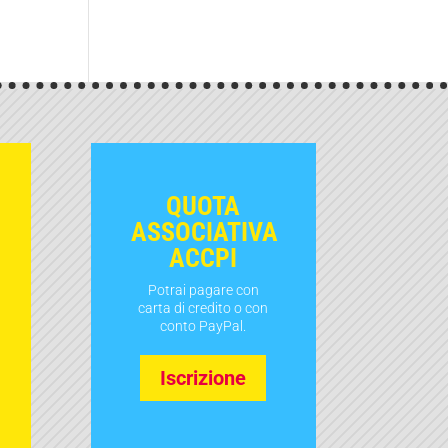
QUOTA
ASSOCIATIVA
ACCPI
Potrai pagare con
carta di credito o con
conto PayPal.
Iscrizione