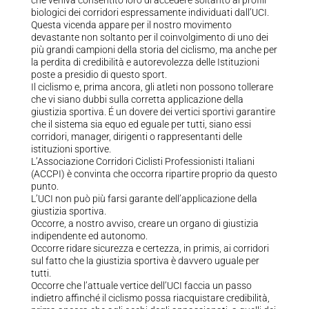
che veniva consentito loro di accedere soltanto ai profili
biologici dei corridori espressamente individuati dall’UCI.
Questa vicenda appare per il nostro movimento
devastante non soltanto per il coinvolgimento di uno dei
più grandi campioni della storia del ciclismo, ma anche per
la perdita di credibilità e autorevolezza delle Istituzioni
poste a presidio di questo sport.
Il ciclismo e, prima ancora, gli atleti non possono tollerare
che vi siano dubbi sulla corretta applicazione della
giustizia sportiva. É un dovere dei vertici sportivi garantire
che il sistema sia equo ed eguale per tutti, siano essi
corridori, manager, dirigenti o rappresentanti delle
istituzioni sportive.
L’Associazione Corridori Ciclisti Professionisti Italiani
(ACCPI) è convinta che occorra ripartire proprio da questo
punto.
L’UCI non può più farsi garante dell’applicazione della
giustizia sportiva.
Occorre, a nostro avviso, creare un organo di giustizia
indipendente ed autonomo.
Occorre ridare sicurezza e certezza, in primis, ai corridori
sul fatto che la giustizia sportiva è davvero uguale per
tutti.
Occorre che l’attuale vertice dell’UCI faccia un passo
indietro affinché il ciclismo possa riacquistare credibilità,