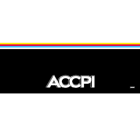
Associazione Corridori Ciclisti
Professionisti Italiani
Via Piranesi 46 – 20137 Milano
Tel. +39 02 66 71 24 51
Fax +39 02 67 07 59 98
P. IVA: 07419480152
PRIVACY POLICY