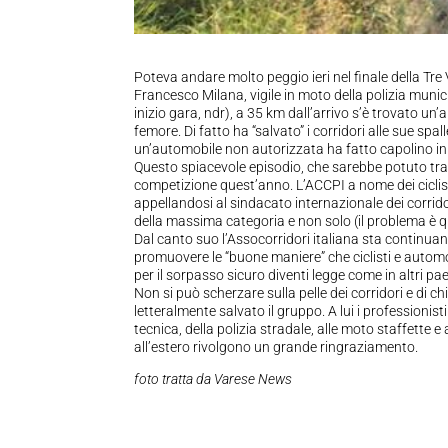
Poteva andare molto peggio ieri nel finale della Tre 
Francesco Milana, vigile in moto della polizia munic
inizio gara, ndr), a 35 km dall’arrivo s’è trovato u
femore. Di fatto ha “salvato” i corridori alle sue spa
un’automobile non autorizzata ha fatto capolino in
Questo spiacevole episodio, che sarebbe potuto tramu
competizione quest’anno. L’ACCPI a nome dei ciclist
appellandosi al sindacato internazionale dei corrido
della massima categoria e non solo (il problema è 
Dal canto suo l’Assocorridori italiana sta contin
promuovere le “buone maniere” che ciclisti e autom
per il sorpasso sicuro diventi legge come in altri pae
Non si può scherzare sulla pelle dei corridori e di ch
letteralmente salvato il gruppo. A lui i professionist
tecnica, della polizia stradale, alle moto staffette e
all’estero rivolgono un grande ringraziamento.
foto tratta da Varese News