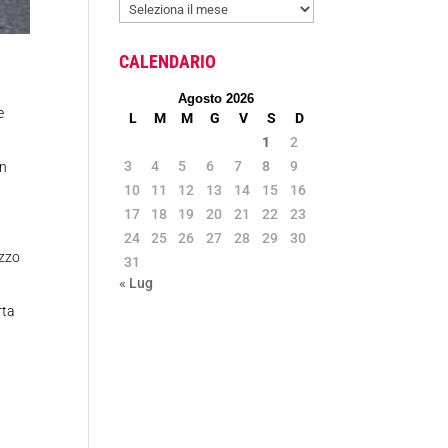
ARCHIVIO
NEWS
CALENDARIO
Agosto 2026
e
L
M
M
G
V
S
D
1
2
3
4
5
6
7
8
9
in
10
11
12
13
14
15
16
17
18
19
20
21
22
23
24
25
26
27
28
29
30
ezzo
31
« Lug
rta