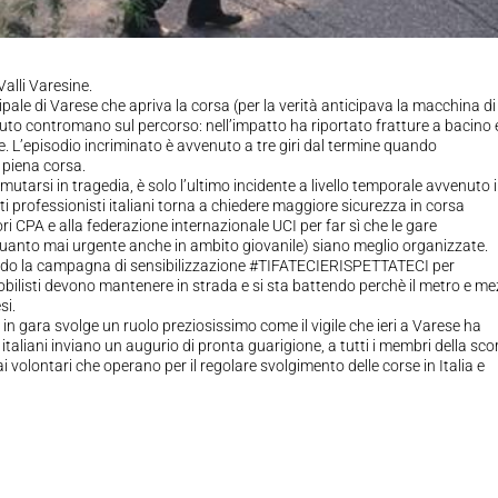
Valli Varesine.
ipale di Varese che apriva la corsa (per la verità anticipava la macchina di
n’auto contromano sul percorso: nell’impatto ha riportato fratture a bacino 
lle. L’episodio incriminato è avvenuto a tre giri dal termine quando
 piena corsa.
tarsi in tragedia, è solo l’ultimo incidente a livello temporale avvenuto 
i professionisti italiani torna a chiedere maggiore sicurezza in corsa
ri CPA e alla federazione internazionale UCI per far sì che le gare
quanto mai urgente anche in ambito giovanile) siano meglio organizzate.
uando la campagna di sensibilizzazione #TIFATECIERISPETTATECI per
obilisti devono mantenere in strada e si sta battendo perchè il metro e m
si.
i in gara svolge un ruolo preziosissimo come il vigile che ieri a Varese ha
i italiani inviano un augurio di pronta guarigione, a tutti i membri della sco
 ai volontari che operano per il regolare svolgimento delle corse in Italia e