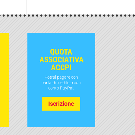
QUOTA
ASSOCIATIVA
ACCPI
Potrai pagare con
carta di credito o con
conto PayPal.
Iscrizione