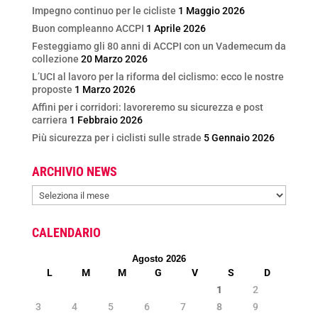
Impegno continuo per le cicliste
1 Maggio 2026
Buon compleanno ACCPI
1 Aprile 2026
Festeggiamo gli 80 anni di ACCPI con un Vademecum da
collezione
20 Marzo 2026
L’UCI al lavoro per la riforma del ciclismo: ecco le nostre
proposte
1 Marzo 2026
Affini per i corridori: lavoreremo su sicurezza e post
carriera
1 Febbraio 2026
Più sicurezza per i ciclisti sulle strade
5 Gennaio 2026
ARCHIVIO NEWS
ARCHIVIO
NEWS
CALENDARIO
Agosto 2026
L
M
M
G
V
S
D
1
2
3
4
5
6
7
8
9