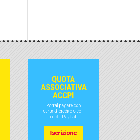
QUOTA
ASSOCIATIVA
ACCPI
Potrai pagare con
carta di credito o con
conto PayPal.
Iscrizione