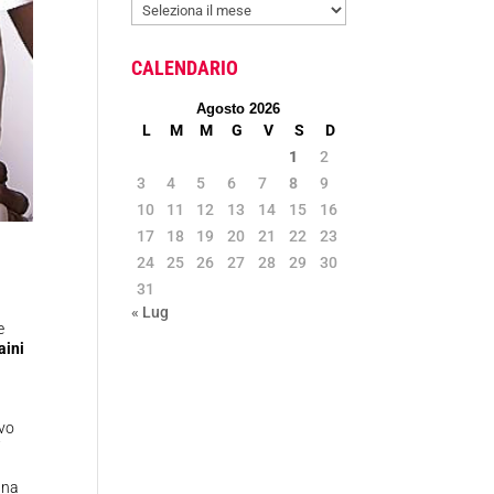
ARCHIVIO
NEWS
CALENDARIO
Agosto 2026
L
M
M
G
V
S
D
1
2
3
4
5
6
7
8
9
10
11
12
13
14
15
16
17
18
19
20
21
22
23
24
25
26
27
28
29
30
31
« Lug
e
aini
ivo
i
una