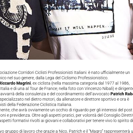
ociazione Corridori Ciclisti Professionisti Italiani: è nato ufficialmente un
nico nel suo genere, dalla Lega del Ciclismo Professionistico.
Riccardo Magrini
, ex ciclista (nella massima categoria dal 1977 al 1986,
d’Italia e di una al Tour de France; nella foto con Vincenzo Nibali) e dirigent
si avvarrà della consulenza e del coordinamento dell’avvocato
Patrich Rab
pecializzato nel dietro motori, da allenatore e direttore sportivo e ora è
i della Federazione Ciclistica Italiana.
onente, che avrà ovviamente un occhio di riguardo per gli interessi del post
ioni e previdenza. Oltre agli aspetti pratici, per volontà del Consiglio Dirett
ti formativi rivolti ai giovani e collaborativi per tenere vivo lo spirito d
ovo gruppo di lavoro che grazie a Nico, Patrich e il “Magro” rappresenterà 